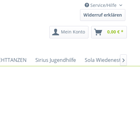
Service/Hilfe
Widerruf erklären
Mein Konto
0,00 € *
HTTANZEN
Sirius Jugendhilfe
Sola Wiedenest
Spor
