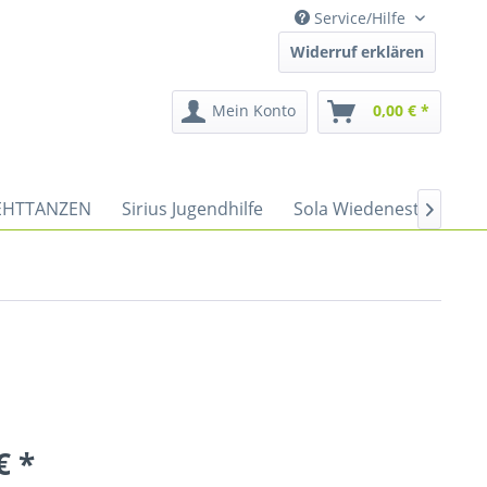
Service/Hilfe
Widerruf erklären
Mein Konto
0,00 € *
HTTANZEN
Sirius Jugendhilfe
Sola Wiedenest
Spor

€ *