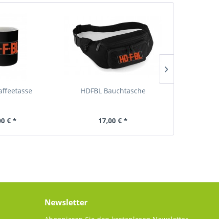
ffeetasse
HDFBL Bauchtasche
HDFBL 
00 € *
17,00 € *
29
Newsletter