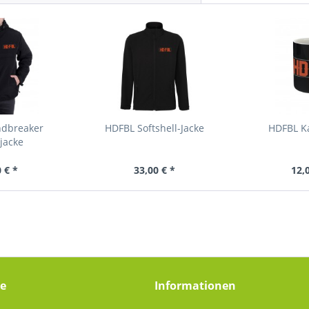
ndbreaker
HDFBL Softshell-Jacke
HDFBL Ka
jacke
 € *
33,00 € *
12,
ce
Informationen