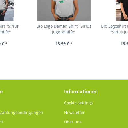
irt "Sirius
Bio Logo Damen Shirt "Sirius
Bio Logoshirt
hilfe"
Jugendhilfe"
"Sirius J
 € *
13,99 € *
13,
ce
Informationen
Cookie settings
 Zahlungsbedingungen
Newsletter
ht
Über uns