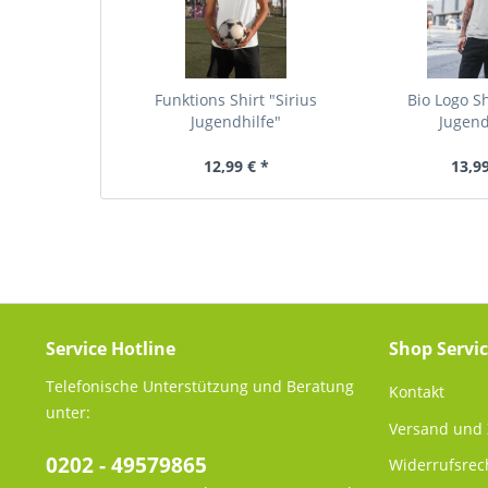
Funktions Shirt "Sirius
Bio Logo Sh
Jugendhilfe"
Jugend
12,99 € *
13,99
Service Hotline
Shop Servi
Telefonische Unterstützung und Beratung
Kontakt
unter:
Versand und
0202 - 49579865
Widerrufsrec