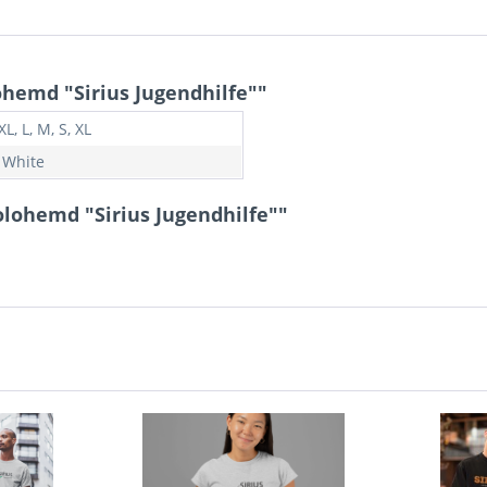
hemd "Sirius Jugendhilfe""
XL, L, M, S, XL
, White
lohemd "Sirius Jugendhilfe""