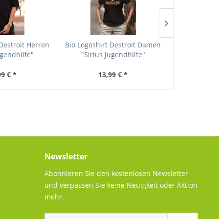
 Destroit Herren
Bio Logoshirt Destroit Damen
Bio Logosh
ugendhilfe"
"Sirius Jugendhilfe"
"Sirius 
99 € *
13,99 € *
13
Newsletter
Abonnieren Sie den kostenlosen Newsletter
und verpassen Sie keine Neuigkeit oder Aktion
mehr.