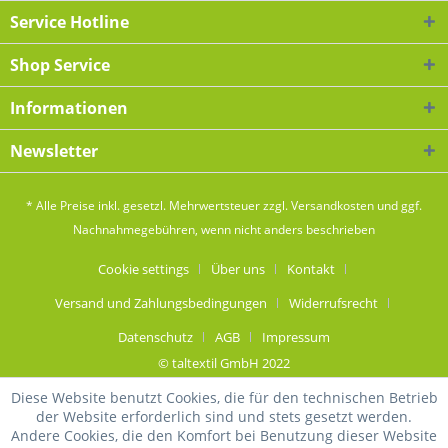
Service Hotline
Shop Service
Informationen
Newsletter
* Alle Preise inkl. gesetzl. Mehrwertsteuer zzgl.
Versandkosten
und ggf.
Nachnahmegebühren, wenn nicht anders beschrieben
Cookie settings
Über uns
Kontakt
Versand und Zahlungsbedingungen
Widerrufsrecht
Datenschutz
AGB
Impressum
© taltextil GmbH 2022
Diese Website benutzt Cookies, die für den technischen Betrieb
der Website erforderlich sind und stets gesetzt werden.
Andere Cookies, die den Komfort bei Benutzung dieser Website