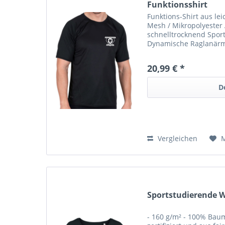
Funktionsshirt
Funktions-Shirt aus l
Mesh / Mikropolyester
schnelltrocknend Sportl
Dynamische Raglanärmel
DRYPOWER steht für o
und Ventilation...
20,99 € *
D
Vergleichen
Sportstudierende 
- 160 g/m² - 100% Bau