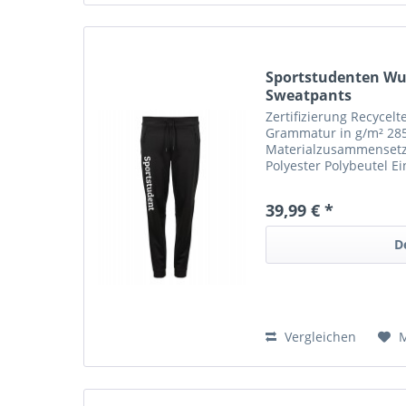
Sportstudenten Wu
Sweatpants
Zertifizierung Recycel
Grammatur in g/m² 28
Materialzusammenset
Polyester Polybeutel Ei
Jogginghosen Beine La
Entfernbares Label Ver
39,99 € *
D
Vergleichen