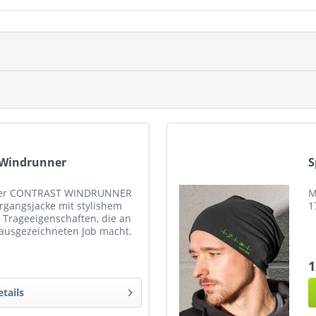
 Windrunner
S
aker CONTRAST WINDRUNNER
M
ergangsjacke mit stylishem
1
 Trageeigenschaften, die an
ausgezeichneten Job macht.
 Nylon) Body lining:...
1
etails