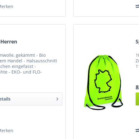
Merken
 Herren
S
mwolle, gekämmt - Bio
1
irem Handel - Halsausschnitt
Z
chen eingefasst -
1
hte - EKO- und FLO-
ruck auf der Vorder- und
8
etails
Merken