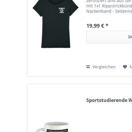
zertifiziert und aus fa
mit 1x1 Rippstrickbünd
Nackenband - Seitennä
zertifiziert. Mit Siebd
Rückseite...
19,99 € *
D
Vergleichen
Sportstudierende 