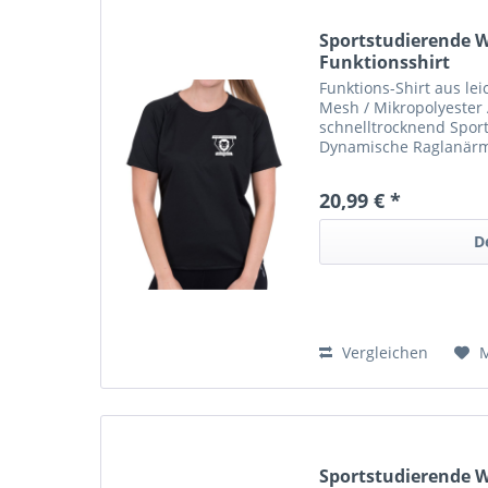
Sportstudierende 
Funktionsshirt
Funktions-Shirt aus l
Mesh / Mikropolyester
schnelltrocknend Sportl
Dynamische Raglanärmel
DRYPOWER steht für o
und Ventilation...
20,99 € *
D
Vergleichen
Sportstudierende 