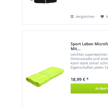
Vergleichen
Sport Leben Micro
Mit...
Leichtes superweiches 
Fitnessstudio und ander
Kann dank seiner schn
Eigenschaften jeden T
werden. Sehr kompakt 
Abmessungen...
18,99 € *
In den