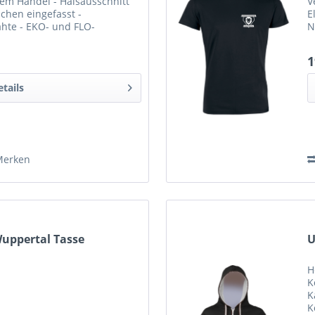
irem Handel - Halsausschnitt
V
chen eingefasst -
E
hte - EKO- und FLO-
N
ruck auf der Vorder- und
g
1
etails
Merken
Wuppertal Tasse
U
H
K
K
K