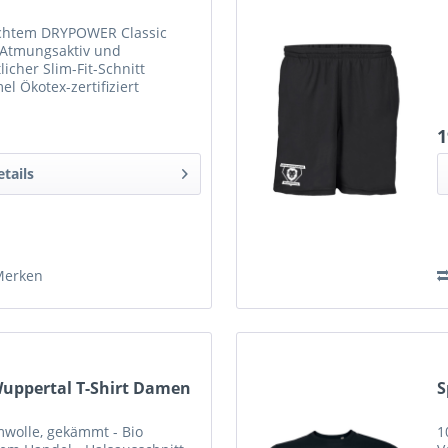
eichtem DRYPOWER Classic
 Atmungsaktiv und
icher Slim-Fit-Schnitt
 Ökotex-zertifiziert
ptimales Klimamanagement
1
etails
Merken
Wuppertal T-Shirt Damen
S
mwolle, gekämmt - Bio
1