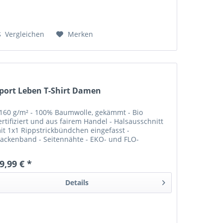
Vergleichen
Merken
port Leben T-Shirt Damen
 160 g/m² - 100% Baumwolle, gekämmt - Bio
ertifiziert und aus fairem Handel - Halsausschnitt
it 1x1 Rippstrickbündchen eingefasst -
ackenband - Seitennähte - EKO- und FLO-
ertifiziert. Mit Siebdruck auf der Vorder- und
ückseite...
9,99 € *
Details