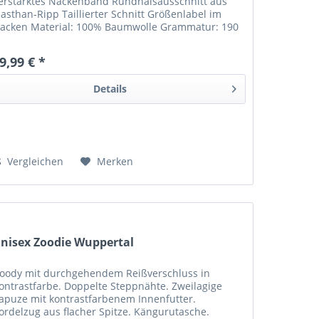
erstärktes Nackenband Rundhalsausschnitt aus
lasthan-Ripp Taillierter Schnitt Größenlabel im
acken Material: 100% Baumwolle Grammatur: 190
/m²
9,99 € *
Details
Vergleichen
Merken
nisex Zoodie Wuppertal
oody mit durchgehendem Reißverschluss in
ontrastfarbe. Doppelte Steppnähte. Zweilagige
apuze mit kontrastfarbenem Innenfutter.
ordelzug aus flacher Spitze. Kängurutasche.