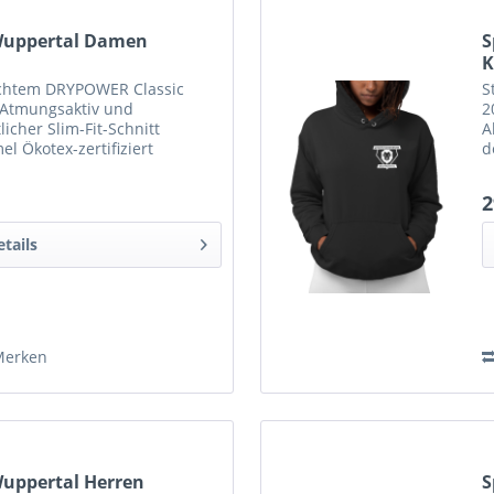
Wuppertal Damen
S
K
eichtem DRYPOWER Classic
S
 Atmungsaktiv und
2
icher Slim-Fit-Schnitt
A
 Ökotex-zertifiziert
d
ptimales Klimamanagement
R
2
etails
Merken
Wuppertal Herren
S