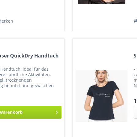
Merken
faser QuickDry Handtuch
S
Handtuch, ideal für das
-
e sportliche Aktivitäten.
z
ell trocknenden
m
ag benutzt und gewaschen
N
zum leichten Verstauen.
z
R
1
Warenkorb