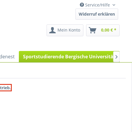
Service/Hilfe
Widerruf erklären
Mein Konto
0,00 € *
edenest
Sportstudierende Bergische Universität
Spo

trieb.