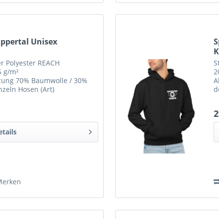
ppertal Unisex
S
K
ter Polyester REACH
S
5 g/m²
2
zung 70% Baumwolle / 30%
A
nzeln Hosen (Art)
d
nge Hose mit Bündchen Label
R
arbeitung...
2
etails
Merken