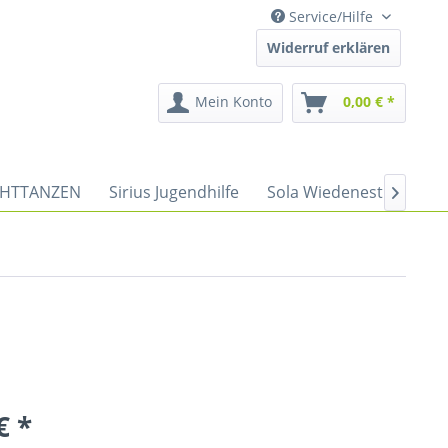
Service/Hilfe
Widerruf erklären
Mein Konto
0,00 € *
HTTANZEN
Sirius Jugendhilfe
Sola Wiedenest
Spor

€ *