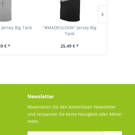
 Jersey Big Tank
"#MADEULOOK" Jersey Big
"LOOKING AT"
Tank
49 € *
25,49 € *
27
Newsletter
Abonnieren Sie den kostenlosen Newsletter
und verpassen Sie keine Neuigkeit oder Aktion
mehr.