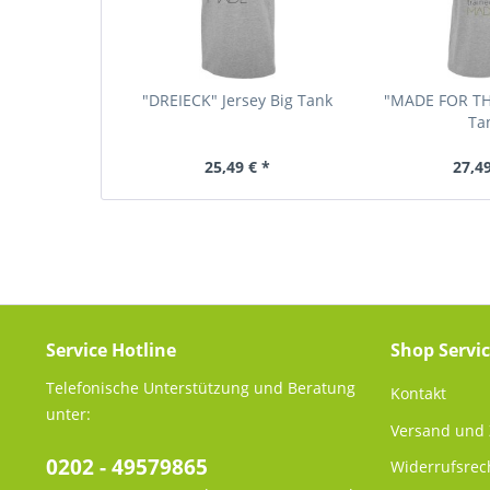
"DREIECK" Jersey Big Tank
"MADE FOR THI
Ta
25,49 € *
27,49
Service Hotline
Shop Servi
Telefonische Unterstützung und Beratung
Kontakt
unter:
Versand und
0202 - 49579865
Widerrufsrec