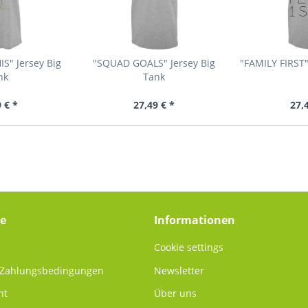
S" Jersey Big
"SQUAD GOALS" Jersey Big
"FAMILY FIRST"
nk
Tank
 € *
27,49 € *
27,
ce
Informationen
Cookie settings
 Zahlungsbedingungen
Newsletter
ht
Über uns