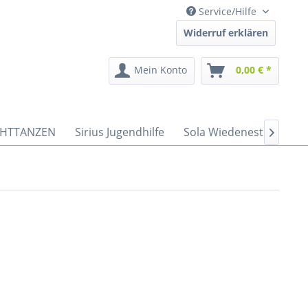
Service/Hilfe
Widerruf erklären
Mein Konto
0,00 € *
HTTANZEN
Sirius Jugendhilfe
Sola Wiedenest
Spor
