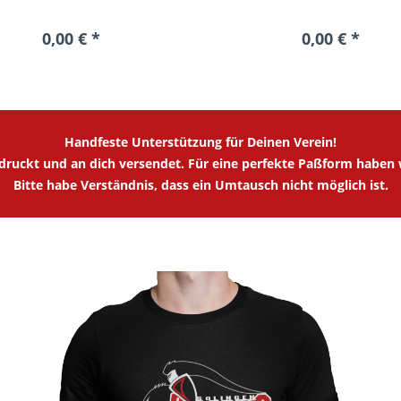
0,00 € *
0,00 € *
Handfeste Unterstützung für Deinen Verein!
edruckt und an dich versendet. Für eine perfekte Paßform haben 
Bitte habe Verständnis, dass ein Umtausch nicht möglich ist.