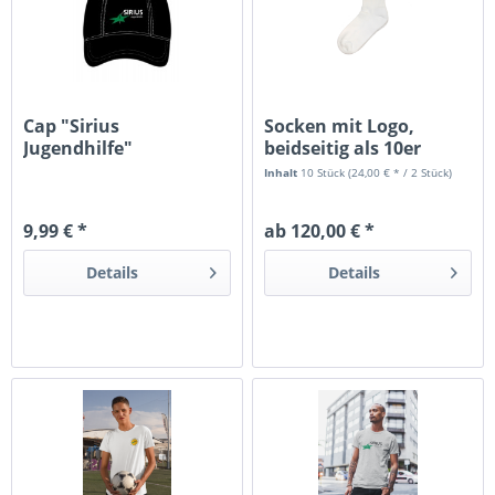
Cap "Sirius
Socken mit Logo,
Jugendhilfe"
beidseitig als 10er
Pakete pro...
Inhalt
10 Stück
(24,00 € * / 2 Stück)
9,99 € *
ab 120,00 € *
Details
Details