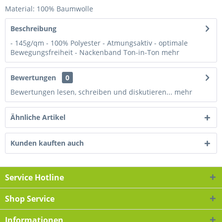
Material: 100% Baumwolle
Beschreibung
- 145g/qm - 100% Polyester - Atmungsaktiv - optimale
Bewegungsfreiheit - Nackenband Ton-in-Ton
mehr
Bewertungen
0
Bewertungen lesen, schreiben und diskutieren...
mehr
Ähnliche Artikel
Kunden kauften auch
Service Hotline
Shop Service
Informationen