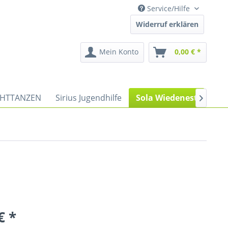
Service/Hilfe
Widerruf erklären
Mein Konto
0,00 € *
HTTANZEN
Sirius Jugendhilfe
Sola Wiedenest
Spor

€ *