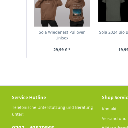
Sola Wiedenest Pullover
Sola 2024 Bio 
Unisex
29,99 € *
19,99
Service Hotline
Shop Servi
Telefonische Unterstützung und Beratung
Kontakt
unter:
Versand und
Widerrufsrec